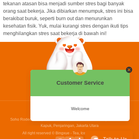
tekanan atasan bisa menjadi sumber stres bagi banyak
orang saat bekerja. Jika dibiarkan menumpuk, stres ini bisa
berakibat buruk, seperti burn out dan menurunkan
kesehatan fisik. Yuk, mulai kurangi stres dengan ikuti tips
menghilangkan stres saat bekerja di bawah ini!
0858 2015 9999
Hotline:
PT Bing Kreatif Mandiri
Soho Rodeo Drive, No. 5 - 6 Jl. Laksamana Yos Sudarso, Pantai Indah
Kapuk, Penjaringan, Jakarta Utara
All right reserved © Bingxue - Tea, Ice cream and Coffee