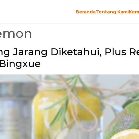
Beranda
Tentang Kami
Kem
emon
g Jarang Diketahui, Plus 
 Bingxue