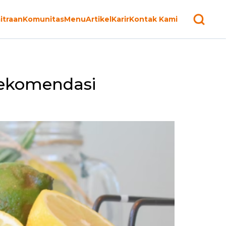
itraan
Komunitas
Menu
Artikel
Karir
Kontak Kami
Rekomendasi