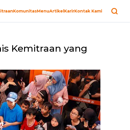
itraan
Komunitas
Menu
Artikel
Karir
Kontak Kami
nis Kemitraan yang