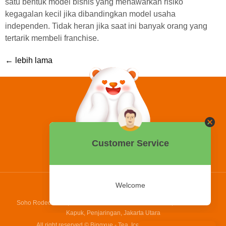
satu bentuk model bisnis yang menawarkan risiko
kegagalan kecil jika dibandingkan model usaha
independen. Tidak heran jika saat ini banyak orang yang
tertarik membeli franchise.
←
lebih lama
0858 2015 9999
Hotline:
PT Bing Kreatif Mandiri
Soho Rodeo Drive, No. 5 - 6 Jl. Laksamana Yos Sudarso, Pantai Indah
Kapuk, Penjaringan, Jakarta Utara
All right reserved © Bingxue - Tea, Ice cream and Coffee