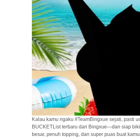
Kalau kamu ngaku #TeamBingxue sejati, pasti uda
BUCKETList terbaru dari Bingxue—dan siap biki
besar, penuh topping, dan super puas buat kamu