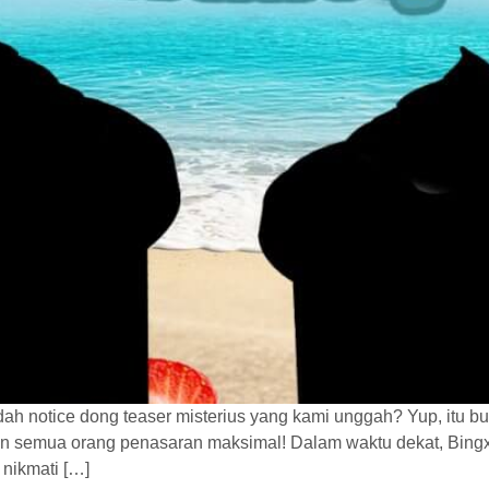
h notice dong teaser misterius yang kami unggah? Yup, itu buk
n semua orang penasaran maksimal! Dalam waktu dekat, Bingx
 nikmati […]